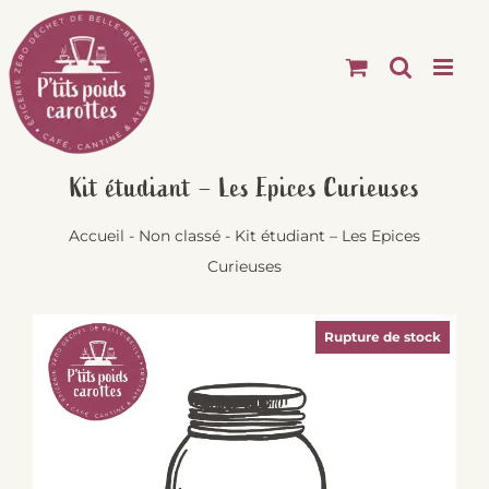
Passer
au
contenu
Kit étudiant – Les Epices Curieuses
Accueil
-
Non classé
-
Kit étudiant – Les Epices
Curieuses
Rupture de stock