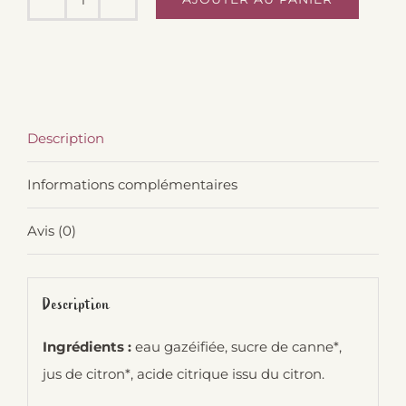
quantité
de
Limonade
Citron
Bio
Description
Li'Mousse
33cl
Informations complémentaires
-
Sterne
Avis (0)
et
Mousse
Description
Ingrédients :
eau gazéifiée, sucre de canne*,
jus de citron*, acide citrique issu du citron.