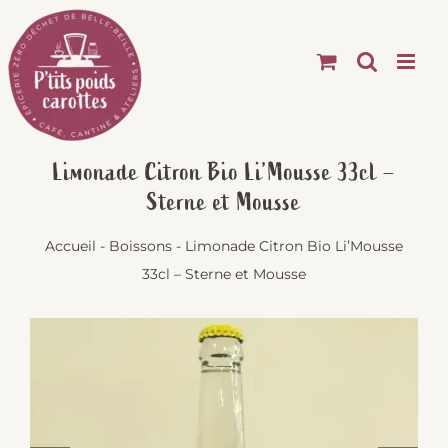
Passer
au
contenu
Limonade Citron Bio Li’Mousse 33cl –
Sterne et Mousse
Accueil
-
Boissons
-
Limonade Citron Bio Li’Mousse
33cl – Sterne et Mousse