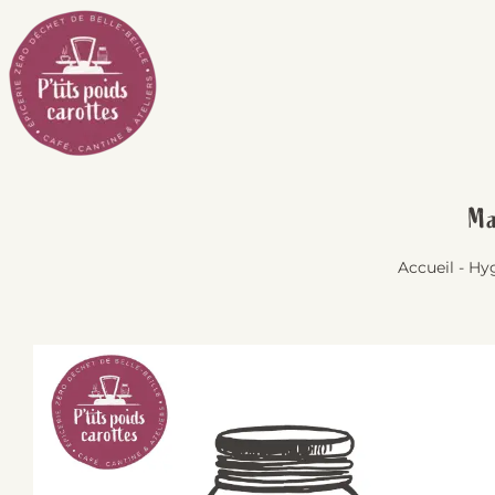
Passer
au
contenu
Ma
Accueil
-
Hyg