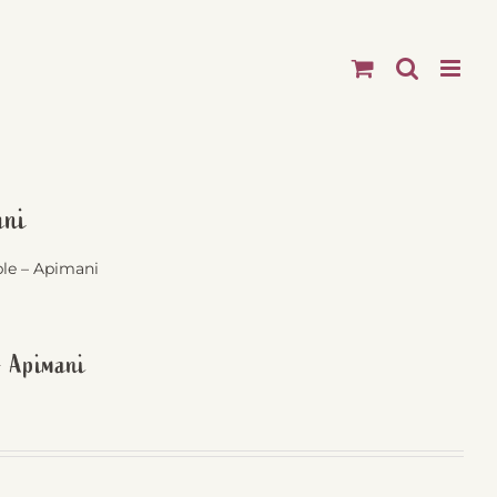
ani
ble – Apimani
– Apimani