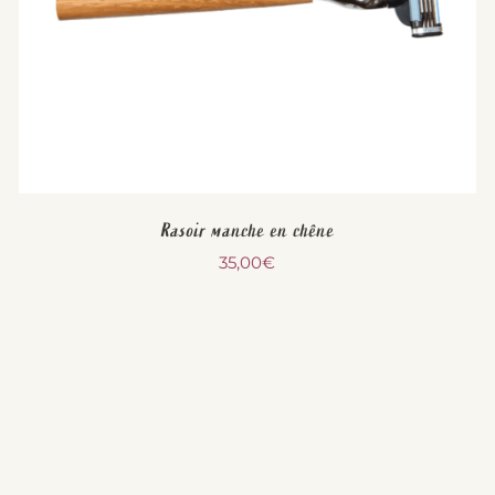
Rasoir manche en chêne
35,00
€