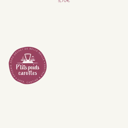
5,70
€