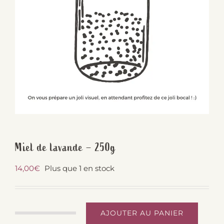
Miel de lavande – 250g
14,00
€
Plus que 1 en stock
AJOUTER AU PANIER
quantité