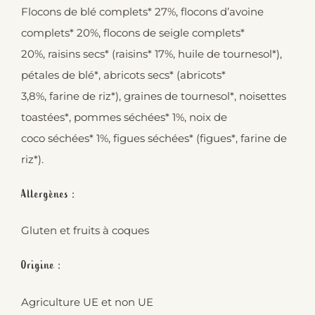
Flocons de blé complets* 27%, flocons d’avoine
complets* 20%, flocons de seigle complets*
20%, raisins secs* (raisins* 17%, huile de tournesol*),
pétales de blé*, abricots secs* (abricots*
3,8%, farine de riz*), graines de tournesol*, noisettes
toastées*, pommes séchées* 1%, noix de
coco séchées* 1%, figues séchées* (figues*, farine de
riz*).
Allergènes :
Gluten et fruits à coques
Origine :
Agriculture UE et non UE