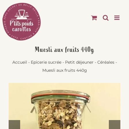
Passer
au
contenu
Muesli aux fruits 440g
Accueil
-
Epicerie sucrée
-
Petit déjeuner
-
Céréales
-
Muesli aux fruits 440g