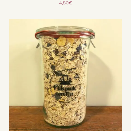
4,80
€