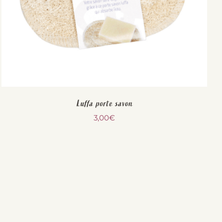
Luffa porte savon
3,00
€