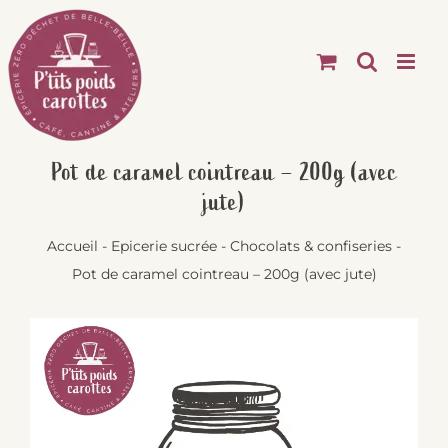
Passer
au
contenu
Pot de caramel cointreau – 200g (avec
jute)
Accueil
-
Epicerie sucrée
-
Chocolats & confiseries
-
Pot de caramel cointreau – 200g (avec jute)