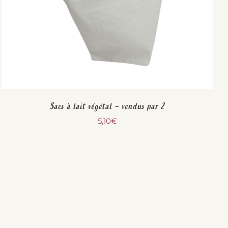
Sacs à lait végétal – vendus par 2
5,10
€