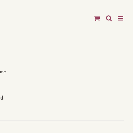
und
nd