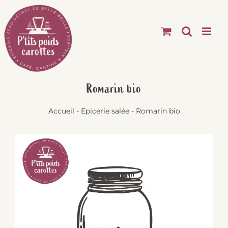
Passer
au
contenu
Romarin bio
Accueil
-
Epicerie salée
-
Romarin bio