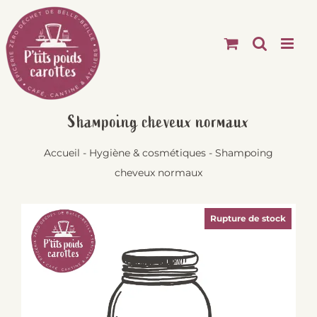
Passer
au
contenu
Shampoing cheveux normaux
Accueil
-
Hygiène & cosmétiques
-
Shampoing
cheveux normaux
Rupture de stock