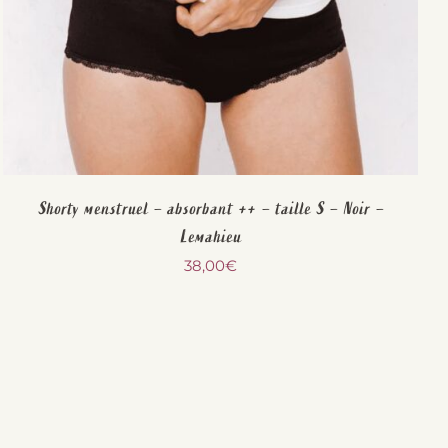
Shorty menstruel – absorbant ++ – taille S – Noir –
Lemahieu
38,00
€