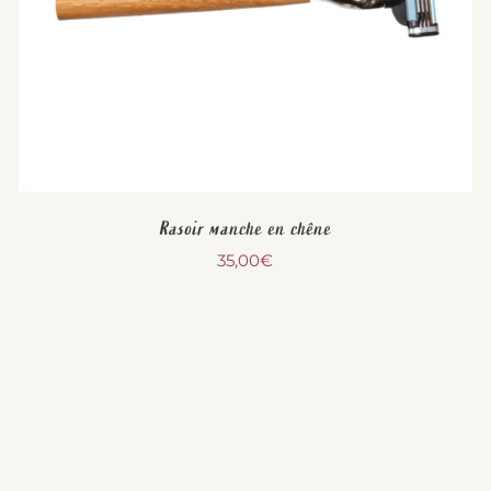
Rasoir manche en chêne
35,00
€