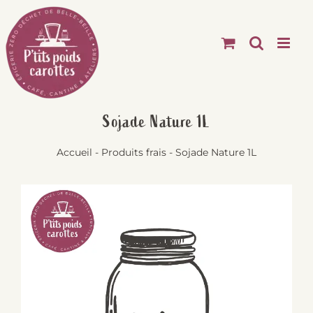
Passer
au
contenu
Sojade Nature 1L
Accueil
-
Produits frais
-
Sojade Nature 1L