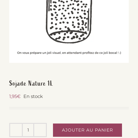
Sojade Nature 1L
1,95
€
En stock
AJOUTER AU PANIER
quantité