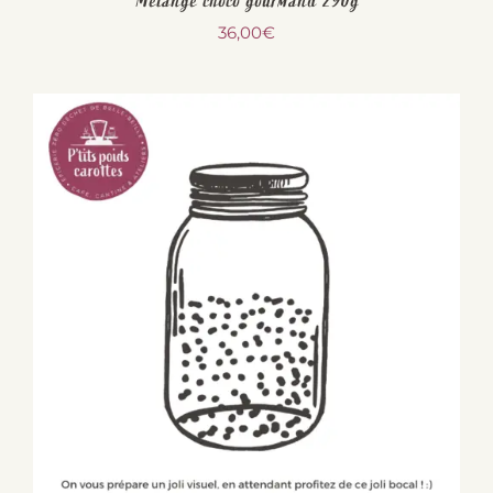
Mélange choco gourmand 290g
36,00
€