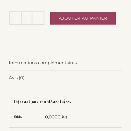
AJOUTER AU PANIER
quantité
de
Vin
blanc
Esquisse
Informations complémentaires
75cl
-
Avis (0)
Domaine
des
2
Informations complémentaires
Moulins
0,0000 kg
Poids