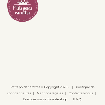
P'tits poids carottes
© Copyright 2020 -
|
Politique de
confidentialités
|
Mentions légales
|
Contactez-nous
|
Discover our zero waste shop
|
F.A.Q.