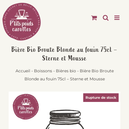
Passer
au
contenu
Bière Bio Broute Blonde au fouin 75cl –
Sterne et Mousse
Accueil
-
Boissons
-
Bières bio
-
Bière Bio Broute
Blonde au fouin 75cl – Sterne et Mousse
Rupture de stock