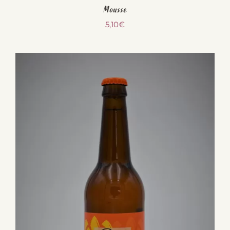
Mousse
5,10
€