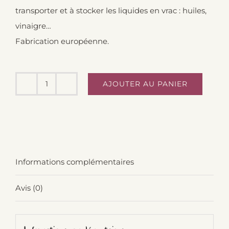
transporter et à stocker les liquides en vrac : huiles,
vinaigre…
Fabrication européenne.
AJOUTER AU PANIER
quantité
de
Bouteille
en
verre
Informations complémentaires
75cl
Avis (0)