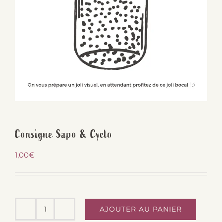
Consigne Sapo & Cyclo
1,00
€
AJOUTER AU PANIER
quantité