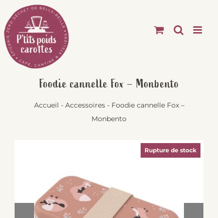
Passer
au
contenu
Foodie cannelle Fox – Monbento
Accueil
-
Accessoires
-
Foodie cannelle Fox –
Monbento
Rupture de stock