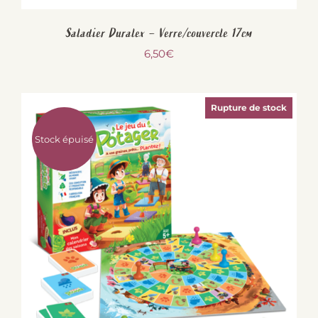
Saladier Duralex – Verre/couvercle 17cm
6,50
€
Rupture de stock
Stock épuisé