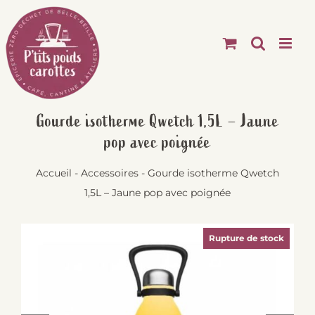
Passer
au
contenu
Gourde isotherme Qwetch 1,5L – Jaune
pop avec poignée
Accueil
-
Accessoires
-
Gourde isotherme Qwetch
1,5L – Jaune pop avec poignée
Rupture de stock