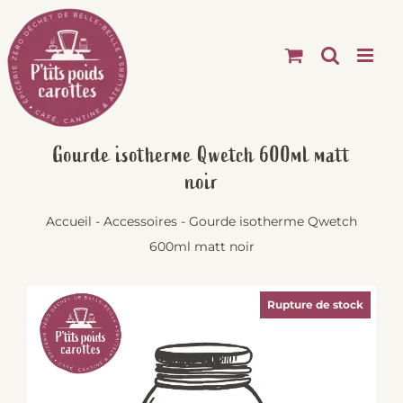
Passer
au
contenu
Gourde isotherme Qwetch 600ml matt
noir
Accueil
-
Accessoires
-
Gourde isotherme Qwetch
600ml matt noir
Rupture de stock