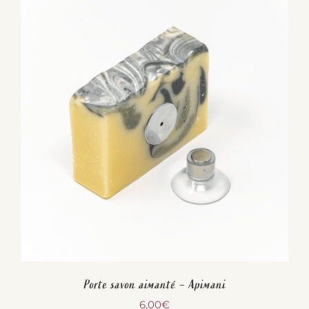
était :
est :
18,00€.
16,20€.
Porte savon aimanté – Apimani
6,00
€