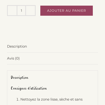
6,00
est :
AJOUTER AU PANIER
4,80
quantité
de
Lot
de
5
Description
porte-
savon
Avis (0)
aimantés
Description
Consignes d’utilisation
Nettoyez la zone lisse, sèche et sans