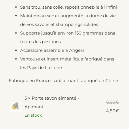
30,00€.
24,00€.
Sans trou, sans colle, repositionnez-le à l’infini
Maintien au sec et augmente la durée de vie
de vos savons et shampoings solides
Supporte jusqu’à environ 150 grammes dans
toutes les positions
Accessoire assemblé à Angers
Ventouse et insert métallique fabriqué dans
les Pays de La Loire
Fabriqué en France, sauf aimant fabriqué en Chine
5 ×
Porte savon aimanté -
Le
6,00
€
Apimani
prix
Le
4,80
€
En stock
initia
prix
était 
actu