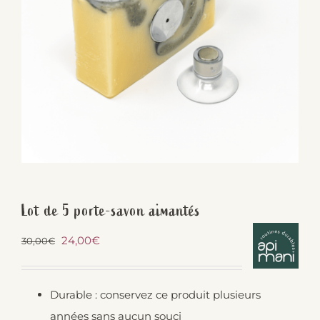
Lot de 5 porte-savon aimantés
Le
Le
24,00
€
30,00
€
prix
prix
initial
actuel
Durable : conservez ce produit plusieurs
était :
est :
années sans aucun souci