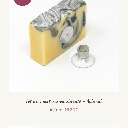
Lot de 3 porte-savon aimanté – Apimani
Le
Le
16,20
€
18,00
€
prix
prix
initial
actuel