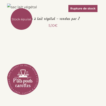
Rupture de stock
Sacs à lait végétal – vendus par 2
Stock épuisé
5,10
€