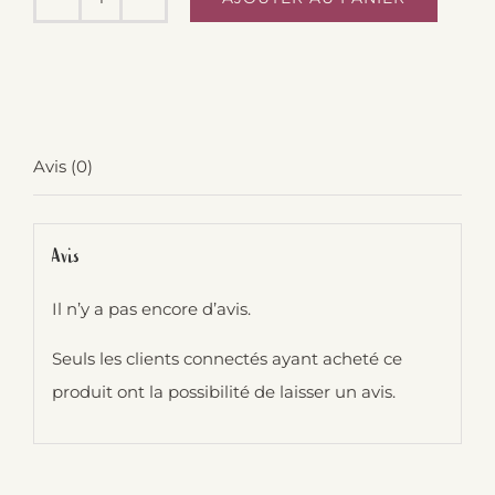
quantité
de
Manchons
pour
vélo
Avis (0)
-
Max
et
Avis
Léon
Il n’y a pas encore d’avis.
Seuls les clients connectés ayant acheté ce
produit ont la possibilité de laisser un avis.