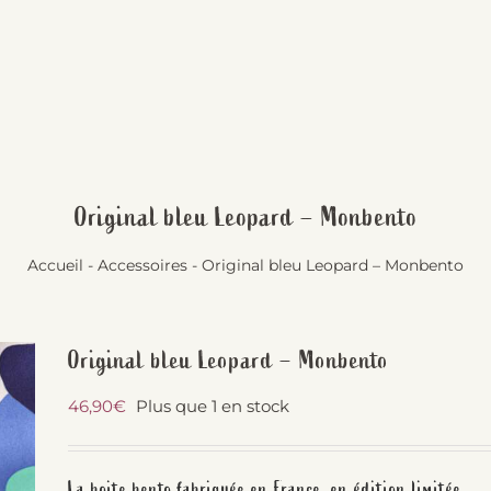
Original bleu Leopard – Monbento
Accueil
-
Accessoires
-
Original bleu Leopard – Monbento
Original bleu Leopard – Monbento
46,90
€
Plus que 1 en stock
La boite bento fabriquée en France, en édition limitée