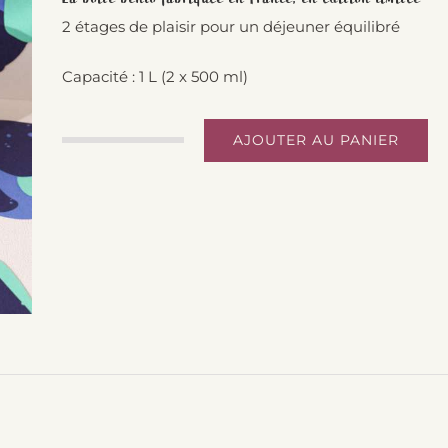
2 étages de plaisir pour un déjeuner équilibré
Capacité : 1 L (2 x 500 ml)
AJOUTER AU PANIER
quantité
de
Original
bleu
Leopard
-
Monbento