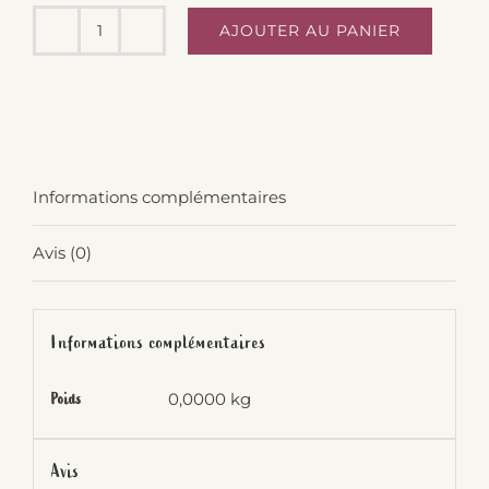
AJOUTER AU PANIER
quantité
de
Saladier
Duralex
-
Informations complémentaires
Verre/couvercle
23cm
Avis (0)
Informations complémentaires
0,0000 kg
Poids
Avis