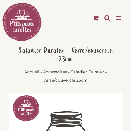
Passer
au
contenu
Saladier Duralex – Verre/couvercle
23cm
Accueil
-
Accessoires
-
Saladier Duralex –
Verre/couvercle 23cm