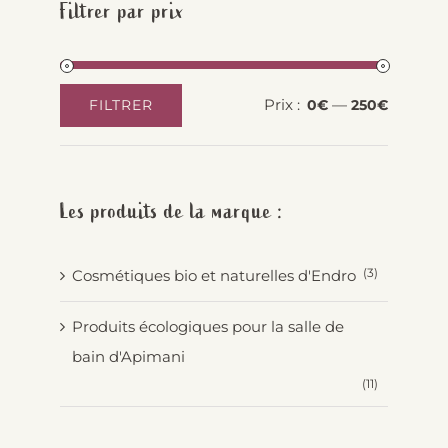
Filtrer par prix
Prix :
—
FILTRER
0€
250€
Prix
Prix
min
max
Les produits de la marque :
(3)
Cosmétiques bio et naturelles d'Endro
Produits écologiques pour la salle de
bain d'Apimani
(11)