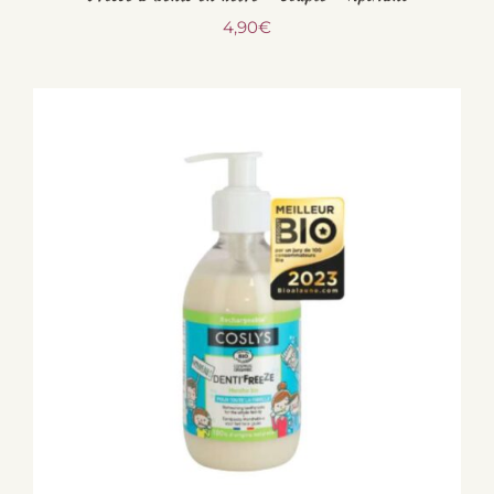
4,90
€