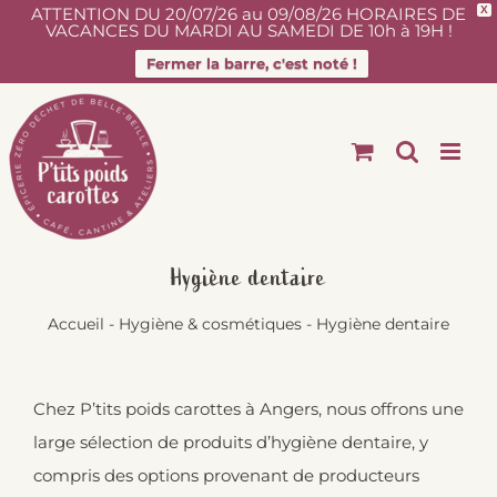
ATTENTION DU 20/07/26 au 09/08/26 HORAIRES DE
X
VACANCES DU MARDI AU SAMEDI DE 10h à 19H !
Fermer la barre, c'est noté !
Passer
au
contenu
Hygiène dentaire
Accueil
-
Hygiène & cosmétiques
-
Hygiène dentaire
Chez P’tits poids carottes à Angers, nous offrons une
large sélection de produits d’hygiène dentaire, y
compris des options provenant de producteurs