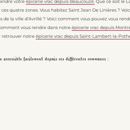
indre votre
épicerie vrac depuis Beaucouzé.
Que ce soit le 
r ces quatre zones. Vous habitez Saint Jean De Linières ? V
s de la ville d’Avrillé ? Voici comment vous pouvez vous ren
ci comment vous rendre dans notre
épicerie vrac depuis Montr
ur retrouver notre
épicerie vrac depuis Saint-Lambert-la-Pothe
lle accessible facilement depuis ces différentes communes :