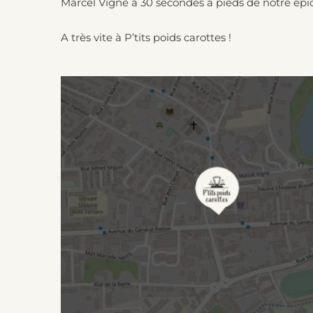
Marcel Vigne à 30 secondes à pieds de notre épic
A très vite à P’tits poids carottes !