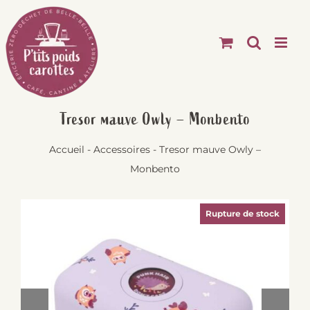
Passer
au
contenu
Tresor mauve Owly – Monbento
Accueil
-
Accessoires
-
Tresor mauve Owly –
Monbento
Rupture de stock