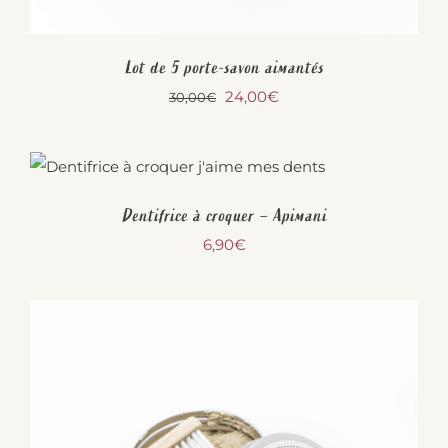
Lot de 5 porte-savon aimantés
Le
Le
24,00
€
30,00
€
prix
prix
initial
actuel
était :
est :
Dentifrice à croquer – Apimani
30,00€.
24,00€.
6,90
€