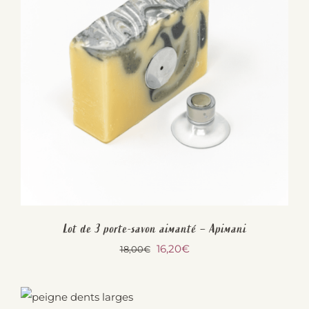
Lot de 3 porte-savon aimanté – Apimani
Le
Le
16,20
€
18,00
€
prix
prix
initial
actuel