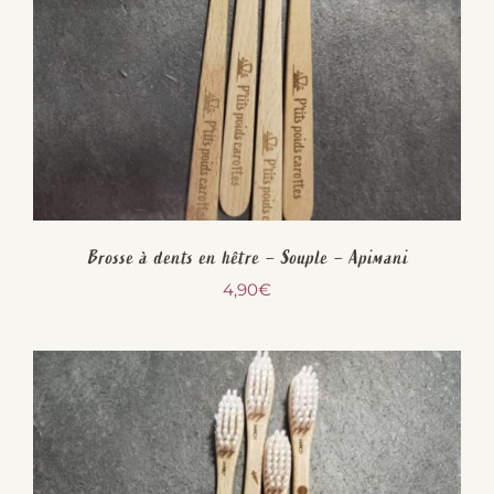
Brosse à dents en hêtre – Souple – Apimani
4,90
€