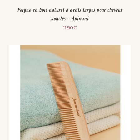
était :
est :
Peigne en bois naturel à dents larges pour cheveux
18,00€.
16,20€.
bouclés – Apimani
11,90
€