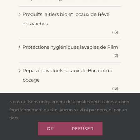
Produits laitiers bio et locaux de Rêve
des vaches
(13)
Protections hygiéniques lavables de Plim
(2)
Repas individuels locaux de Bocaux du
bocage
(13)
Nous utilisons uniquement des cookies nécessaires au bon
(5)
Sacs Isothermes Le Mouton Givré
fonctionnement du site. Aucun suivi ni par nous, ni par un
tiers.
(19)
Thés bio de La Route des Comptoirs
OK
REFUSER
(3)
Vanille de Vanilla Bridge