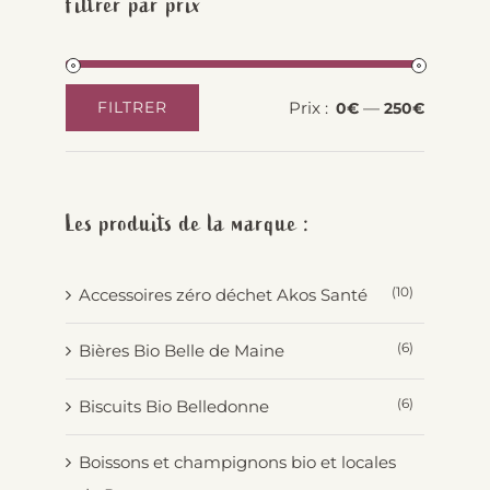
Filtrer par prix
Prix :
—
FILTRER
0€
250€
Prix
Prix
min
max
Les produits de la marque :
(10)
Accessoires zéro déchet Akos Santé
(6)
Bières Bio Belle de Maine
(6)
Biscuits Bio Belledonne
Boissons et champignons bio et locales