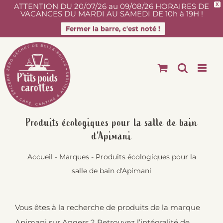
ATTENTION DU 20/07/26 au 09/08/26 HORAIRES DE
X
VACANCES DU MARDI AU SAMEDI DE 10h à 19H !
Fermer la barre, c'est noté !
Passer
au
contenu
Produits écologiques pour la salle de bain
d'Apimani
Accueil
-
Marques
-
Produits écologiques pour la
salle de bain d'Apimani
Vous êtes à la recherche de produits de la marque
Apimani sur Angers ? Retrouvez l’intégralité de