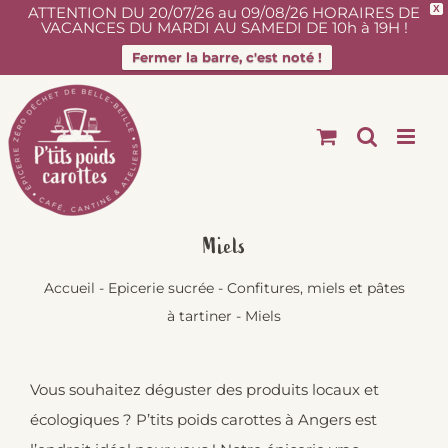
ATTENTION DU 20/07/26 au 09/08/26 HORAIRES DE
X
VACANCES DU MARDI AU SAMEDI DE 10h à 19H !
Fermer la barre, c'est noté !
Passer
au
contenu
Miels
Accueil
-
Epicerie sucrée
-
Confitures, miels et pâtes
à tartiner
-
Miels
Vous souhaitez déguster des produits locaux et
écologiques ? P’tits poids carottes à Angers est